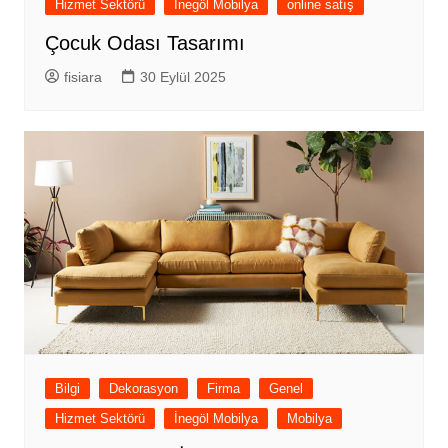
Hizmet Sektörü
İnegöl Mobilya
online satış
Çocuk Odası Tasarımı
fisiara
30 Eylül 2025
Bilgi
Dekorasyon
Firma
Genel
Hizmet Sektörü
İnegöl Mobilya
Mobilya