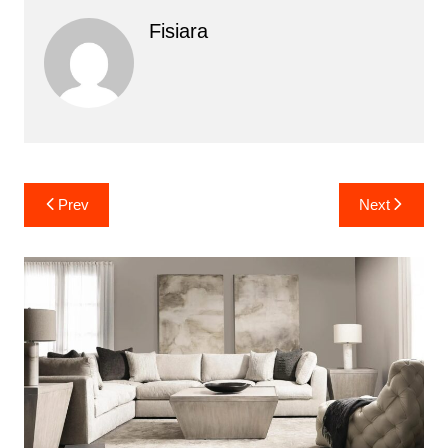
Fisiara
Yazı
Prev
Next
gezinmesi