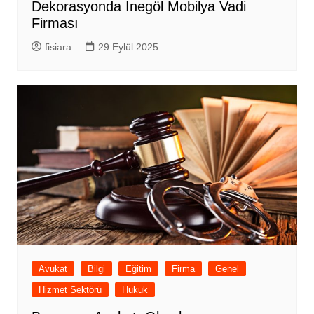
Dekorasyonda İnegöl Mobilya Vadi
Firması
fisiara
29 Eylül 2025
Avukat
Bilgi
Eğitim
Firma
Genel
Hizmet Sektörü
Hukuk