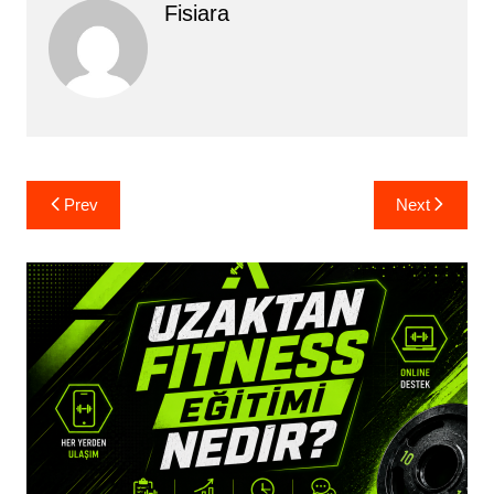
Fisiara
Yazı
Prev
Next
gezinmesi