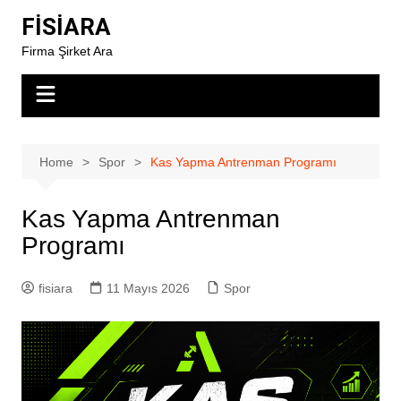
Skip
FİSİARA
to
Firma Şirket Ara
content
Home
Spor
Kas Yapma Antrenman Programı
Kas Yapma Antrenman
Programı
fisiara
11 Mayıs 2026
Spor