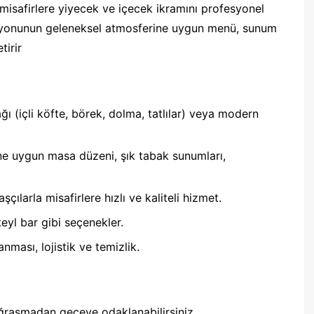
misafirlere yiyecek ve içecek ikramını profesyonel
zasyonunun geleneksel atmosferine uygun menü, sunum
tirir
ı (içli köfte, börek, dolma, tatlılar) veya modern
e uygun masa düzeni, şık tabak sunumları,
çılarla misafirlere hızlı ve kaliteli hizmet.
yl bar gibi seçenekler.
nması, lojistik ve temizlik.
ğraşmadan geceye odaklanabilirsiniz.