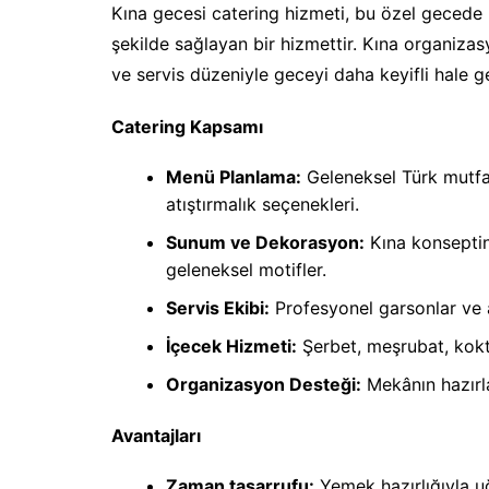
Kına gecesi catering hizmeti, bu özel gecede 
şekilde sağlayan bir hizmettir. Kına organi
ve servis düzeniyle geceyi daha keyifli hale ge
Catering Kapsamı
Menü Planlama:
Geleneksel Türk mutfağ
atıştırmalık seçenekleri.
Sunum ve Dekorasyon:
Kına konseptin
geleneksel motifler.
Servis Ekibi:
Profesyonel garsonlar ve aş
İçecek Hizmeti:
Şerbet, meşrubat, kokte
Organizasyon Desteği:
Mekânın hazırla
Avantajları
Zaman tasarrufu:
Yemek hazırlığıyla u