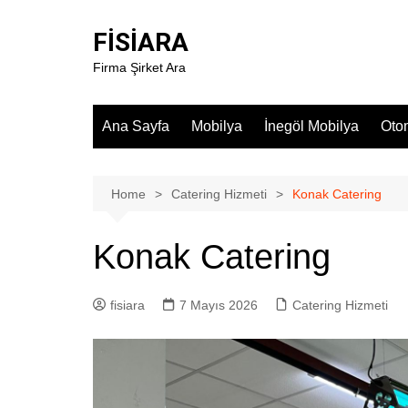
Skip
to
FİSİARA
content
Firma Şirket Ara
Ana Sayfa
Mobilya
İnegöl Mobilya
Oto
Home
Catering Hizmeti
Konak Catering
Konak Catering
fisiara
7 Mayıs 2026
Catering Hizmeti