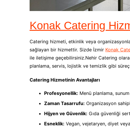
Konak Catering Hizm
Catering hizmeti, etkinlik veya organizasyon
sağlayan bir hizmettir. Sizde İzmir
Konak Cate
ile iletişime geçebilirsiniz.Nehir Catering ol
planlama, servis, lojistik ve temizlik gibi süre
Catering Hizmetinin Avantajları
Profesyonellik:
Menü planlama, sunum v
Zaman Tasarrufu:
Organizasyon sahipl
Hijyen ve Güvenlik:
Gıda güvenliği serti
Esneklik:
Vegan, vejetaryen, diyet veya 