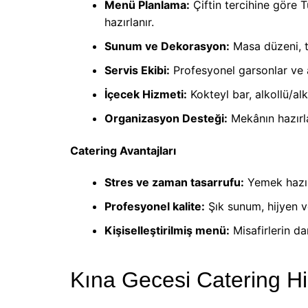
Menü Planlama:
Çiftin tercihine göre 
hazırlanır.
Sunum ve Dekorasyon:
Masa düzeni, t
Servis Ekibi:
Profesyonel garsonlar ve aş
İçecek Hizmeti:
Kokteyl bar, alkollü/al
Organizasyon Desteği:
Mekânın hazırla
Catering Avantajları
Stres ve zaman tasarrufu:
Yemek hazır
Profesyonel kalite:
Şık sunum, hijyen ve
Kişiselleştirilmiş menü:
Misafirlerin d
Kına Gecesi Catering H