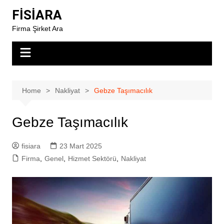
Skip
FİSİARA
to
Firma Şirket Ara
content
Home
Nakliyat
Gebze Taşımacılık
Gebze Taşımacılık
fisiara
23 Mart 2025
Firma
,
Genel
,
Hizmet Sektörü
,
Nakliyat