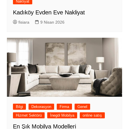
Nakliyat
Kadıköy Evden Eve Nakliyat
fisiara
9 Nisan 2026
Bilgi
Dekorasyon
Firma
Genel
Hizmet Sektörü
İnegöl Mobilya
online satış
En Şık Mobilya Modelleri