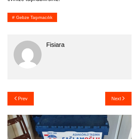
Gebze Taşımacılık
Fisiara
Yazı
Prev
Next
gezinmesi