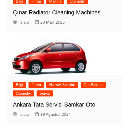
Bilgi
Firma
Makina
Otomotiv
Çınar Radiator Cleaning Machines
fisiara
23 Mart 2025
Bilgi
Firma
Hizmet Sektörü
Oto Bakımı
Otomotiv
Servis
Ankara Tata Servisi Samkar Oto
fisiara
19 Ağustos 2024