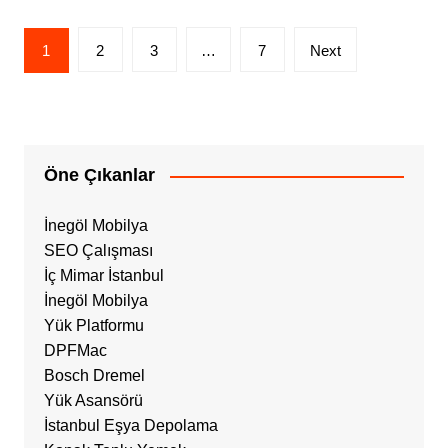
Yazı
1
2
3
…
7
Next
sayfalandırması
Öne Çıkanlar
İnegöl Mobilya
SEO Çalışması
İç Mimar İstanbul
İnegöl Mobilya
Yük Platformu
DPFMac
Bosch Dremel
Yük Asansörü
İstanbul Eşya Depolama