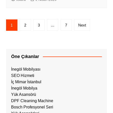
Yazı
1
2
3
…
7
Next
sayfalandırması
Öne Çıkanlar
İnegöl Mobilyası
SEO Hizmeti
İç Mimar İstanbul
İnegöl Mobilya
Yük Asansörü
DPF Cleaning Machine
Bosch Profesyonel Seri