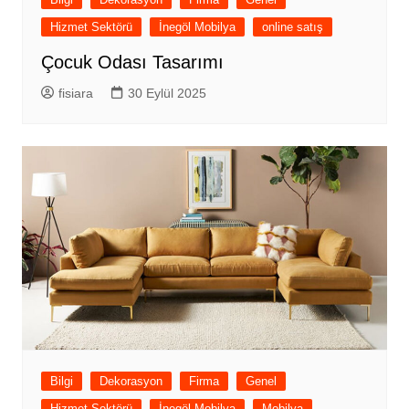
Hizmet Sektörü
İnegöl Mobilya
online satış
Çocuk Odası Tasarımı
fisiara
30 Eylül 2025
Bilgi
Dekorasyon
Firma
Genel
Hizmet Sektörü
İnegöl Mobilya
Mobilya