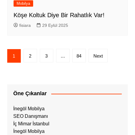
Mobilya
Köşe Koltuk Diye Bir Rahatlık Var!
fisiara
29 Eylül 2025
Yazı
1
2
3
…
84
Next
sayfalandırması
Öne Çıkanlar
İnegöl Mobilya
SEO Danışmanı
İç Mimar İstanbul
İnegöl Mobilya