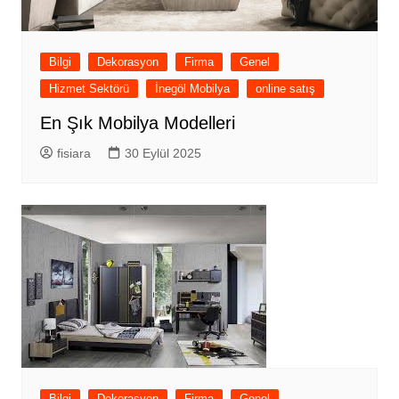
Bilgi
Dekorasyon
Firma
Genel
Hizmet Sektörü
İnegöl Mobilya
online satış
En Şık Mobilya Modelleri
fisiara
30 Eylül 2025
Bilgi
Dekorasyon
Firma
Genel