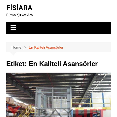
Skip
FİSİARA
to
Firma Şirket Ara
content
Home
En Kaliteli Asansörler
Etiket:
En Kaliteli Asansörler