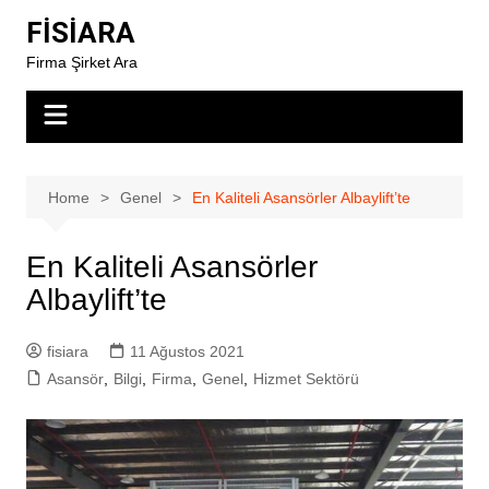
Skip
FİSİARA
to
Firma Şirket Ara
content
Home
Genel
En Kaliteli Asansörler Albaylift’te
En Kaliteli Asansörler
Albaylift’te
fisiara
11 Ağustos 2021
Asansör
,
Bilgi
,
Firma
,
Genel
,
Hizmet Sektörü