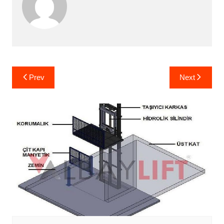
Yazı
Prev
Next
gezinmesi