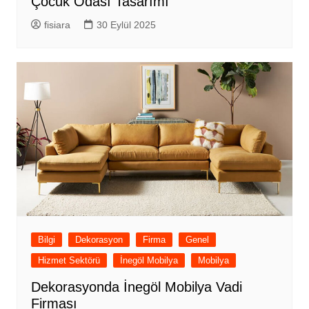
Çocuk Odası Tasarımı
fisiara
30 Eylül 2025
Bilgi
Dekorasyon
Firma
Genel
Hizmet Sektörü
İnegöl Mobilya
Mobilya
Dekorasyonda İnegöl Mobilya Vadi
Firması