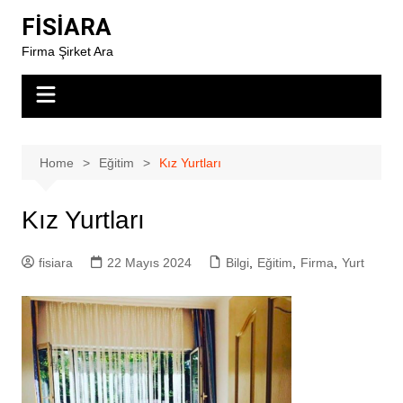
Skip
FİSİARA
to
Firma Şirket Ara
content
Home
Eğitim
Kız Yurtları
Kız Yurtları
fisiara
22 Mayıs 2024
Bilgi
,
Eğitim
,
Firma
,
Yurt