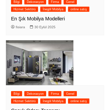
Bilgi
Dekorasyon
Firma
Genel
Hizmet Sektörü
İnegöl Mobilya
online satış
En Şık Mobilya Modelleri
fisiara
30 Eylül 2025
Bilgi
Dekorasyon
Firma
Genel
Hizmet Sektörü
İnegöl Mobilya
online satış