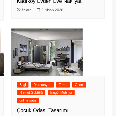
Kadıköy Evden Eve Nakliyat
fisiara
9 Nisan 2026
Bilgi
Dekorasyon
Firma
Genel
Hizmet Sektörü
İnegöl Mobilya
online satış
Çocuk Odası Tasarımı