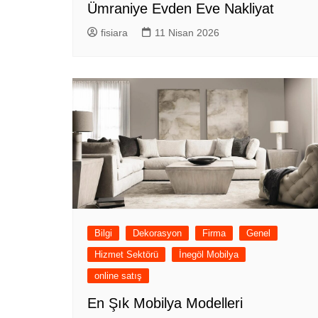
Ümraniye Evden Eve Nakliyat
fisiara
11 Nisan 2026
Bilgi
Dekorasyon
Firma
Genel
Hizmet Sektörü
İnegöl Mobilya
online satış
En Şık Mobilya Modelleri