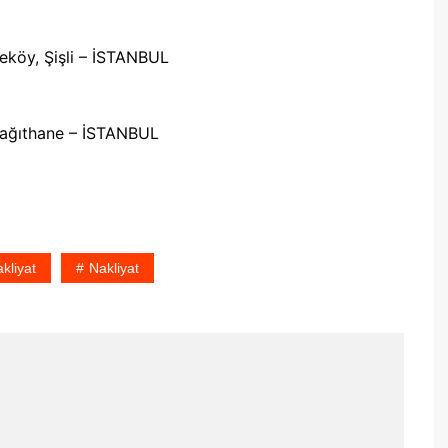
eköy, Şişli – İSTANBUL
Kağıthane – İSTANBUL
kliyat
Nakliyat