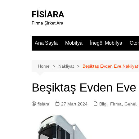
Skip
to
FİSİARA
content
Firma Şirket Ara
Ana Sayfa
Mobilya
İnegöl Mobilya
Oto
Home
Nakliyat
Beşiktaş Evden Eve Nakliyat
Beşiktaş Evden Eve 
fisiara
27 Mart 2024
Bilgi
,
Firma
,
Genel
,