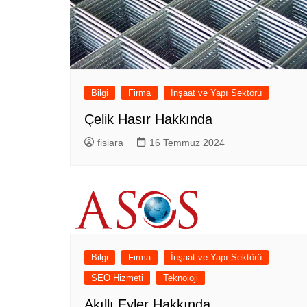
Bilgi
Firma
İnşaat ve Yapı Sektörü
Çelik Hasır Hakkında
fisiara
16 Temmuz 2024
Bilgi
Firma
İnşaat ve Yapı Sektörü
SEO Hizmeti
Teknoloji
Akıllı Evler Hakkında