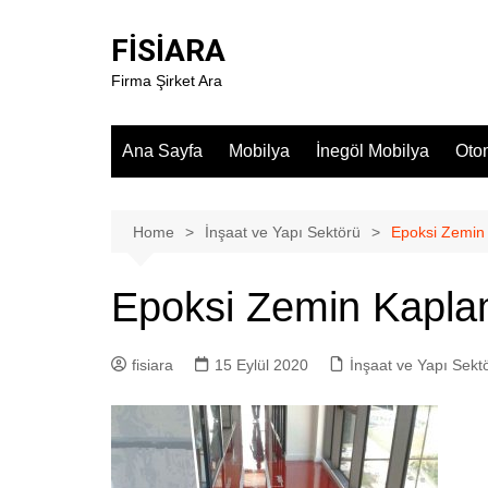
Skip
to
FİSİARA
content
Firma Şirket Ara
Ana Sayfa
Mobilya
İnegöl Mobilya
Oto
Home
İnşaat ve Yapı Sektörü
Epoksi Zemin
Epoksi Zemin Kapla
fisiara
15 Eylül 2020
İnşaat ve Yapı Sekt