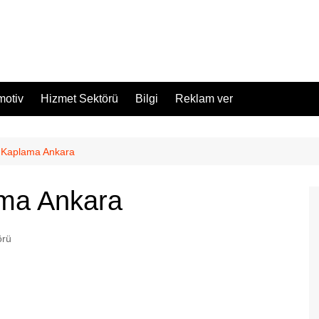
motiv
Hizmet Sektörü
Bilgi
Reklam ver
 Kaplama Ankara
ma Ankara
örü