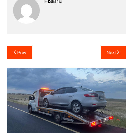
Fisiara
Yazı
Prev
Next
gezinmesi