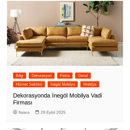
Bilgi
Dekorasyon
Firma
Genel
Hizmet Sektörü
İnegöl Mobilya
Mobilya
Dekorasyonda İnegöl Mobilya Vadi
Firması
fisiara
29 Eylül 2025