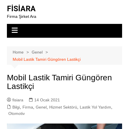
Skip
FİSİARA
to
Firma Şirket Ara
content
Home
Genel
Mobil Lastik Tamiri Güngören Lastikçi
Mobil Lastik Tamiri Güngören
Lastikçi
fisiara
14 Ocak 2021
Bilgi
,
Firma
,
Genel
,
Hizmet Sektörü
,
Lastik Yol Yardım
,
Otomotiv