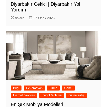
Diyarbakır Çekici | Diyarbakır Yol
Yardım
fisiara
27 Ocak 2026
Bilgi
Dekorasyon
Firma
Genel
Hizmet Sektörü
İnegöl Mobilya
online satış
En Şık Mobilya Modelleri