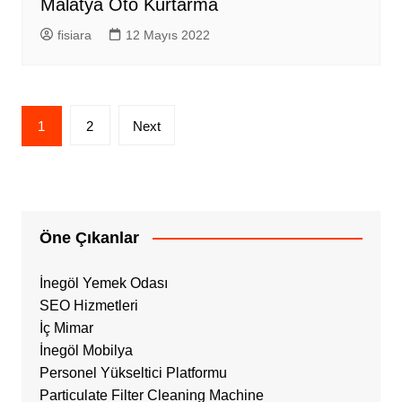
Malatya Oto Kurtarma
fisiara
12 Mayıs 2022
Yazı
1
2
Next
sayfalandırması
Öne Çıkanlar
İnegöl Yemek Odası
SEO Hizmetleri
İç Mimar
İnegöl Mobilya
Personel Yükseltici Platformu
Particulate Filter Cleaning Machine