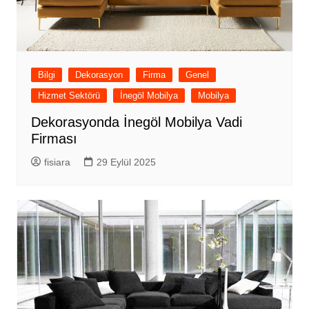
Bilgi
Dekorasyon
Firma
Genel
Hizmet Sektörü
İnegöl Mobilya
Mobilya
Dekorasyonda İnegöl Mobilya Vadi
Firması
fisiara
29 Eylül 2025