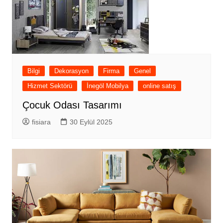
Bilgi
Dekorasyon
Firma
Genel
Hizmet Sektörü
İnegöl Mobilya
online satış
Çocuk Odası Tasarımı
fisiara
30 Eylül 2025