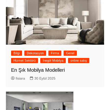
Bilgi
Dekorasyon
Firma
Genel
Hizmet Sektörü
İnegöl Mobilya
online satış
En Şık Mobilya Modelleri
fisiara
30 Eylül 2025