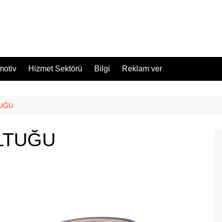
motiv
Hizmet Sektörü
Bilgi
Reklam ver
TUĞU
OLTUĞU