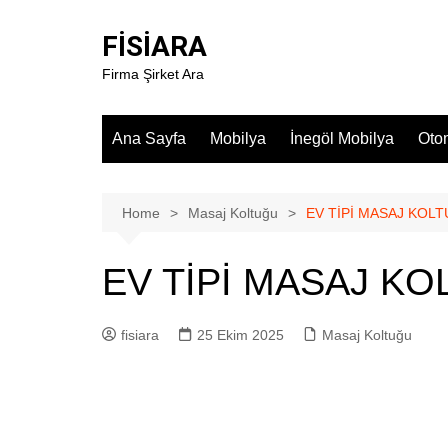
Skip
to
FİSİARA
content
Firma Şirket Ara
Ana Sayfa
Mobilya
İnegöl Mobilya
Oto
Home
Masaj Koltuğu
EV TİPİ MASAJ KOL
EV TİPİ MASAJ K
fisiara
25 Ekim 2025
Masaj Koltuğu