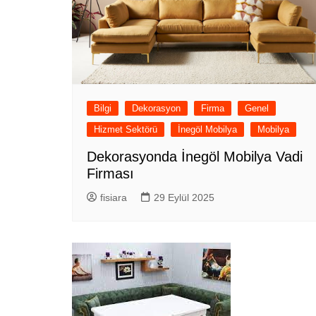
Bilgi
Dekorasyon
Firma
Genel
Hizmet Sektörü
İnegöl Mobilya
Mobilya
Dekorasyonda İnegöl Mobilya Vadi
Firması
fisiara
29 Eylül 2025