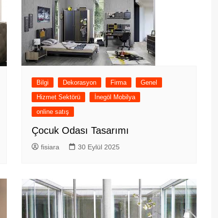
Bilgi
Dekorasyon
Firma
Genel
Hizmet Sektörü
İnegöl Mobilya
online satış
Çocuk Odası Tasarımı
fisiara
30 Eylül 2025