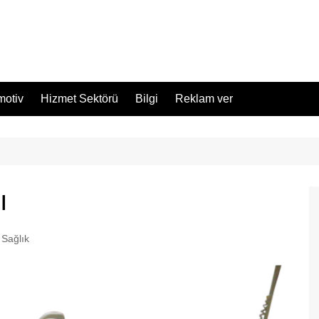
motiv
Hizmet Sektörü
Bilgi
Reklam ver
ı
Sağlık