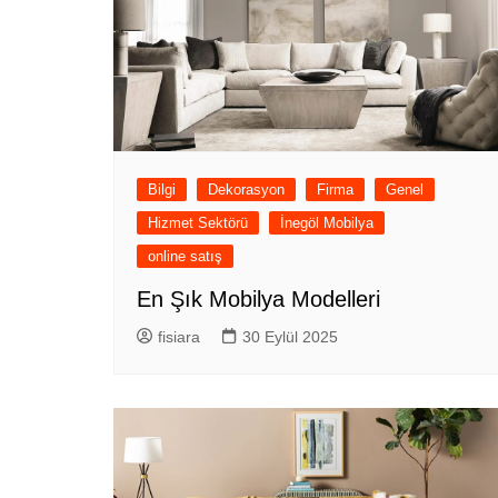
Bilgi
Dekorasyon
Firma
Genel
Hizmet Sektörü
İnegöl Mobilya
online satış
En Şık Mobilya Modelleri
fisiara
30 Eylül 2025