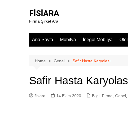
Skip
to
FİSİARA
content
Firma Şirket Ara
Ana Sayfa
Mobilya
İnegöl Mobilya
Oto
Home
Genel
Safir Hasta Karyolası
Safir Hasta Karyolas
fisiara
14 Ekim 2020
Bilgi
,
Firma
,
Genel
,