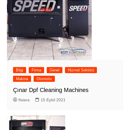
Bilgi
Firma
Genel
Hizmet Sektörü
Makina
Otomotiv
Çınar Dpf Cleaning Machines
fisiara
15 Eylül 2021