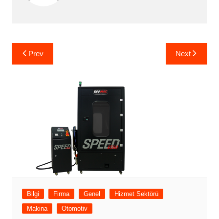
Yazı
Prev
Next
gezinmesi
Bilgi
Firma
Genel
Hizmet Sektörü
Makina
Otomotiv