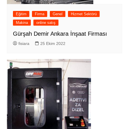
Eğitim
Firma
Genel
Hizmet Sektörü
Makina
online satış
Gürşah Demir Ankara İnşaat Firması
fisiara
25 Ekim 2022