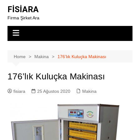
Skip
FİSİARA
to
Firma Şirket Ara
content
Home
Makina
176’lık Kuluçka Makinası
176’lık Kuluçka Makinası
fisiara
25 Ağustos 2020
Makina