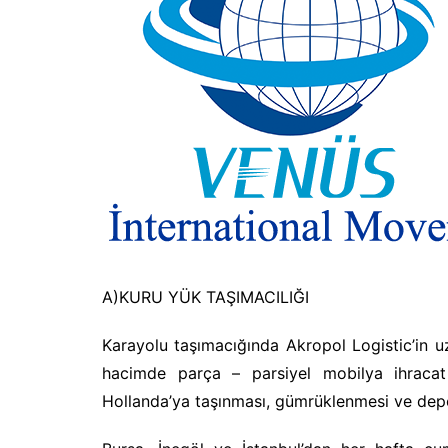
A)KURU YÜK TAŞIMACILIĞI
Karayolu taşımacığında Akropol Logistic’in uzm
hacimde parça – parsiyel mobilya ihracat
Hollanda’ya taşınması, gümrüklenmesi ve depol