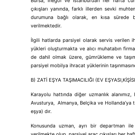
Bursa, İnegöl ve İstanbul’dan her hafta c
çıkışları yanında, farklı illerden sevki muhte
durumuna bağlı olarak, en kısa sürede bil
verilmektedir.
İlgili hatlarda parsiyel olarak servis verilen
yükleri oluşturmakta ve alıcı muhatabın firm
de dahil olmak üzere, gümrükleme ve taşıma 
parsiyel mobilya ihracat yüklerinin taşınmasın
B) ZATİ EŞYA TAŞIMACILIĞI (EV EŞYASI,KİŞİ
Karayolu hattında diğer uzmanlık alanımız, B
Avusturya, Almanya, Belçika ve Hollanda’ya tes
eşya) dır.
Konusunda uzman, ayrı bir departman ile y
verilmekte olup, parsiyel araç çıkışları her h