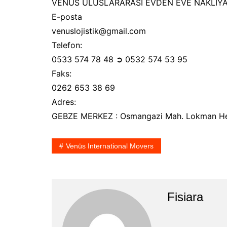
VENÜS ULUSLARARASI EVDEN EVE NAKLİYAT
E-posta
venuslojistik@gmail.com
Telefon:
0533 574 78 48 ➲ 0532 574 53 95
Faks:
0262 653 38 69
Adres:
GEBZE MERKEZ : Osmangazi Mah. Lokman Heki
Venüs International Movers
Fisiara