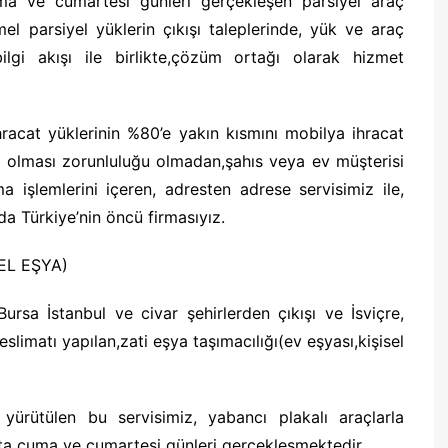
uma ve cumartesi günleri gerçekleşen parsiyel araç
mel parsiyel yüklerin çıkışı taleplerinde, yük ve araç
gi akışı ile birlikte,çözüm ortağı olarak hizmet
 ihracat yüklerinin %80’e yakın kısmını mobilya ihracat
a olması zorunluluğu olmadan,şahıs veya ev müşterisi
işlemlerini içeren, adresten adrese servisimiz ile,
da Türkiye’nin öncü firmasıyız.
SEL EŞYA)
ursa İstanbul ve civar şehirlerden çıkışı ve İsviçre,
limatı yapılan,zati eşya taşımacılığı(ev eşyası,kişisel
ürütülen bu servisimiz, yabancı plakalı araçlarla
afta cuma ve cumartesi günleri gerçekleşmektedir.