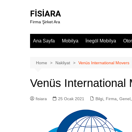
Skip
to
FİSİARA
content
Firma Şirket Ara
Ana Sayfa
Mobilya
İnegöl Mobilya
Oto
Home
Nakliyat
Venüs International Movers
Venüs International
fisiara
25 Ocak 2021
Bilgi
,
Firma
,
Genel
,