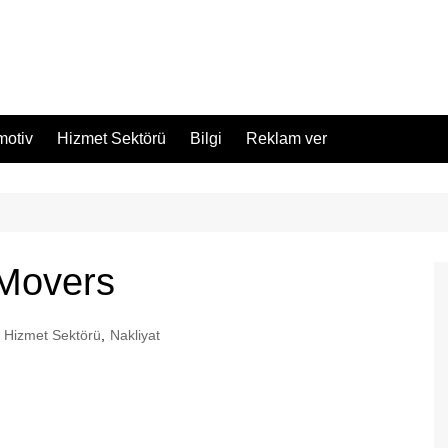
motiv
Hizmet Sektörü
Bilgi
Reklam ver
 Movers
Hizmet Sektörü
,
Nakliyat