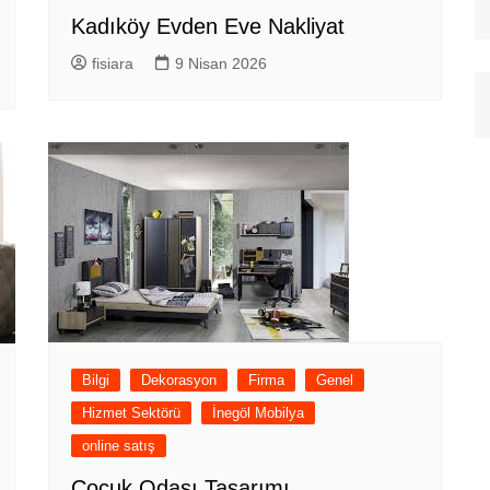
Kadıköy Evden Eve Nakliyat
fisiara
9 Nisan 2026
Bilgi
Dekorasyon
Firma
Genel
Hizmet Sektörü
İnegöl Mobilya
online satış
Çocuk Odası Tasarımı