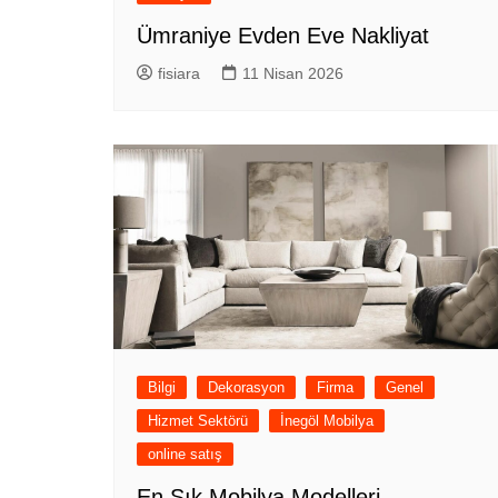
Ümraniye Evden Eve Nakliyat
fisiara
11 Nisan 2026
Bilgi
Dekorasyon
Firma
Genel
Hizmet Sektörü
İnegöl Mobilya
online satış
En Şık Mobilya Modelleri