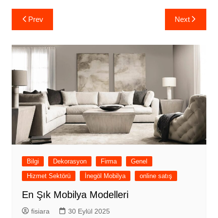
Yazı
Prev
Next
gezinmesi
Bilgi
Dekorasyon
Firma
Genel
Hizmet Sektörü
İnegöl Mobilya
online satış
En Şık Mobilya Modelleri
fisiara
30 Eylül 2025