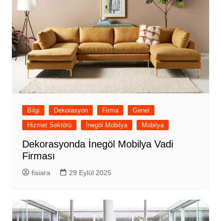
Bilgi
Dekorasyon
Firma
Genel
Hizmet Sektörü
İnegöl Mobilya
Mobilya
Dekorasyonda İnegöl Mobilya Vadi
Firması
fisiara
29 Eylül 2025