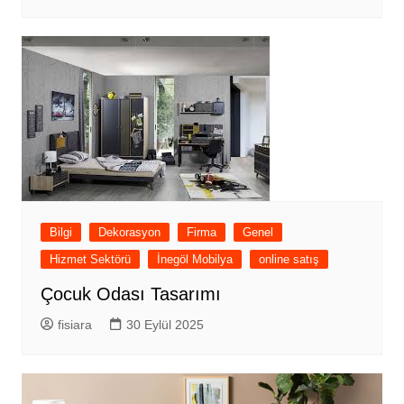
Bilgi
Dekorasyon
Firma
Genel
Hizmet Sektörü
İnegöl Mobilya
online satış
Çocuk Odası Tasarımı
fisiara
30 Eylül 2025