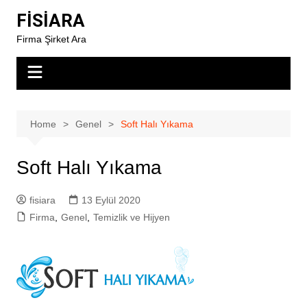
Skip
FİSİARA
to
Firma Şirket Ara
content
Home
Genel
Soft Halı Yıkama
Soft Halı Yıkama
fisiara
13 Eylül 2020
Firma
,
Genel
,
Temizlik ve Hijyen