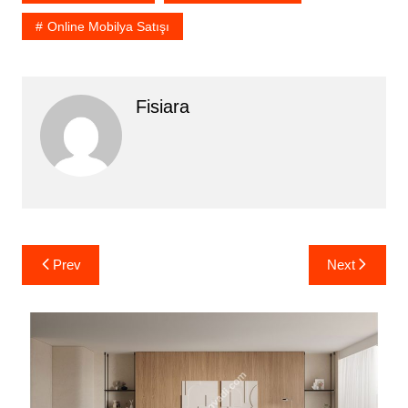
Online Mobilya Satışı
Fisiara
Yazı
Prev
Next
gezinmesi