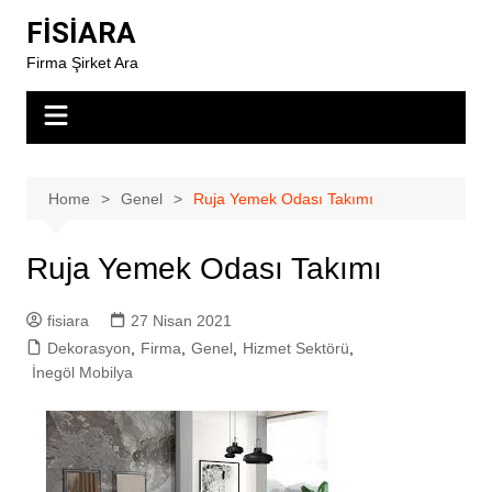
Skip
FİSİARA
to
Firma Şirket Ara
content
Home
Genel
Ruja Yemek Odası Takımı
Ruja Yemek Odası Takımı
fisiara
27 Nisan 2021
Dekorasyon
,
Firma
,
Genel
,
Hizmet Sektörü
,
İnegöl Mobilya