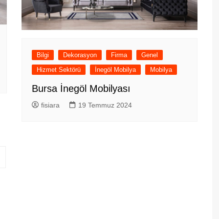
Bilgi
Dekorasyon
Firma
Genel
Hizmet Sektörü
İnegöl Mobilya
Mobilya
Bursa İnegöl Mobilyası
fisiara
19 Temmuz 2024