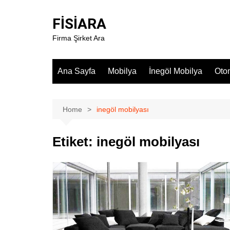
Skip
to
FİSİARA
content
Firma Şirket Ara
Ana Sayfa
Mobilya
İnegöl Mobilya
Oto
Home
inegöl mobilyası
Etiket:
inegöl mobilyası