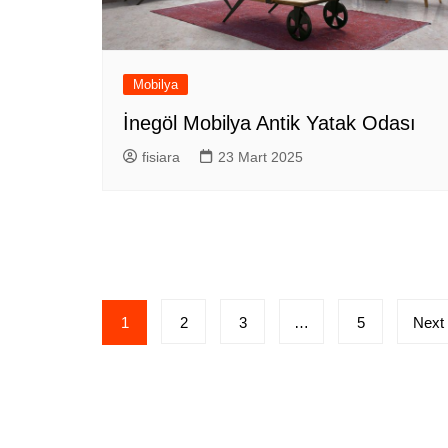
Mobilya
İnegöl Mobilya Antik Yatak Odası
fisiara
23 Mart 2025
Yazı
1
2
3
…
5
Next
sayfalandırması