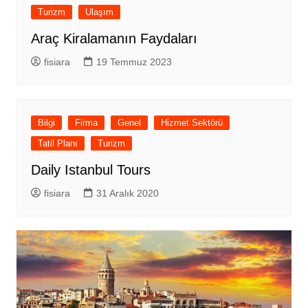
Turizm
Ulaşım
Araç Kiralamanın Faydaları
fisiara
19 Temmuz 2023
Bilgi
Firma
Genel
Hizmet Sektörü
Tatil Planı
Turizm
Daily Istanbul Tours
fisiara
31 Aralık 2020