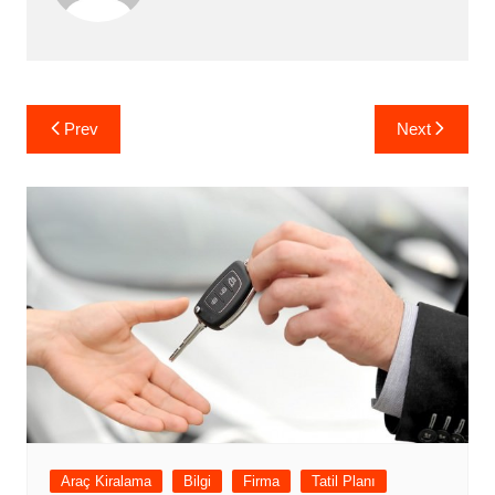
Yazı
Prev
Next
gezinmesi
Araç Kiralama
Bilgi
Firma
Tatil Planı