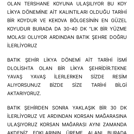
OLAN TERSHANE KOYUNA ULAŞILIYOR BU KOY
LİKYA DÖNEMİNE AİT KALINTILARI OLDUĞU TARİHİ
BİR KOYDUR VE KEKOVA BÖLGESİNİN EN GÜZEL
KOYUDUR BURADA DA 30-40 DK ”LIK BİR YÜZME
MOLASI OLUYOR ARDINDAN BATIK ŞEHRE DOĞRU
İLERLİYORUZ
BATIK ŞEHİR LİKYA DÖNEMİ AİT TARİHİ İSMİ
DLOLİSHTA OLAN BİR LİKYA ŞEHRİDİR.TEKNE
YAVAŞ YAVAŞ İLERLERKEN SİZDE RESİM
ALIYORSUNUZ BİZDE SİZE TARİHİ BİLGİ
AKTARIYORUZ.
BATIK ŞEHİRDEN SONRA YAKLAŞIK BİR 30 DK
İLERLİYORUZ VE ARDINDAN KORSAN MAĞARASINA
ULAŞIYORUZ KORSAN MAĞARASI AYNI ZAMANDA
AKDENİZ FOKLARININ ÜREME ALANI BURADA