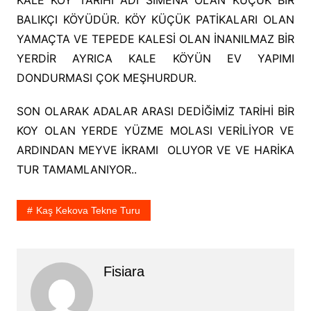
KALE KÖY TARİHİ ADI SİMENA OLAN KÜÇÜK BİR
BALIKÇI KÖYÜDÜR. KÖY KÜÇÜK PATİKALARI OLAN
YAMAÇTA VE TEPEDE KALESİ OLAN İNANILMAZ BİR
YERDİR AYRICA KALE KÖYÜN EV YAPIMI
DONDURMASI ÇOK MEŞHURDUR.
SON OLARAK ADALAR ARASI DEDİĞİMİZ TARİHİ BİR
KOY OLAN YERDE YÜZME MOLASI VERİLİYOR VE
ARDINDAN MEYVE İKRAMI OLUYOR VE VE HARİKA
TUR TAMAMLANIYOR..
Kaş Kekova Tekne Turu
Fisiara