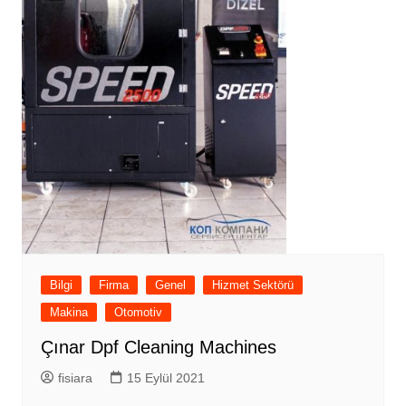
Bilgi
Firma
Genel
Hizmet Sektörü
Makina
Otomotiv
Çınar Dpf Cleaning Machines
fisiara
15 Eylül 2021