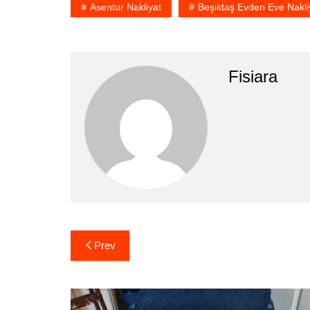
Asentur Nakliyat
Beşiktaş Evden Eve Nakli
Fisiara
Yazı
Prev
gezinmesi