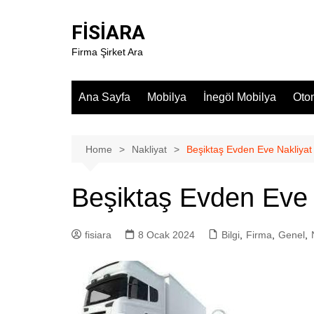
Skip
to
FİSİARA
content
Firma Şirket Ara
Ana Sayfa
Mobilya
İnegöl Mobilya
Oto
Home
Nakliyat
Beşiktaş Evden Eve Nakliyat
Beşiktaş Evden Eve 
fisiara
8 Ocak 2024
Bilgi
,
Firma
,
Genel
,