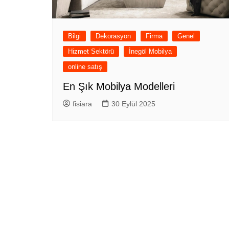
Bilgi
Dekorasyon
Firma
Genel
Hizmet Sektörü
İnegöl Mobilya
online satış
En Şık Mobilya Modelleri
fisiara
30 Eylül 2025