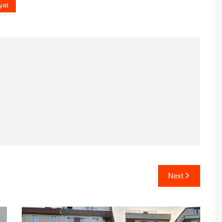
yat
Next