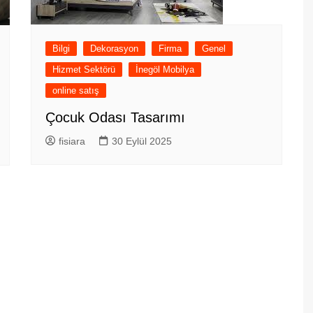
Bilgi
Dekorasyon
Firma
Genel
Hizmet Sektörü
İnegöl Mobilya
online satış
Çocuk Odası Tasarımı
fisiara
30 Eylül 2025