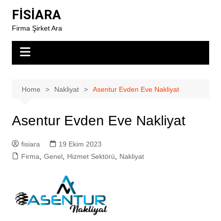
Skip
FİSİARA
to
Firma Şirket Ara
content
Home
Nakliyat
Asentur Evden Eve Nakliyat
Asentur Evden Eve Nakliyat
fisiara
19 Ekim 2023
Firma
,
Genel
,
Hizmet Sektörü
,
Nakliyat