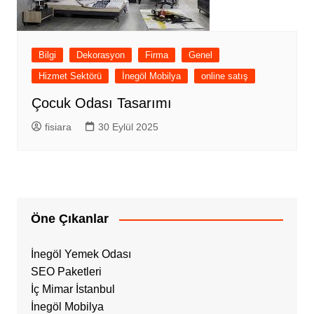
Bilgi
Dekorasyon
Firma
Genel
Hizmet Sektörü
İnegöl Mobilya
online satış
Çocuk Odası Tasarımı
fisiara
30 Eylül 2025
Öne Çıkanlar
İnegöl Yemek Odası
SEO Paketleri
İç Mimar İstanbul
İnegöl Mobilya