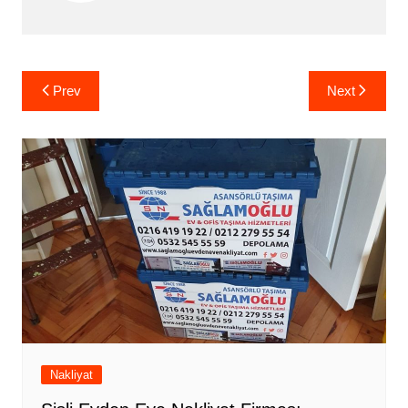
Yazı
Prev
Next
gezinmesi
Nakliyat