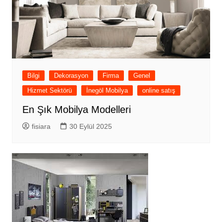
Bilgi
Dekorasyon
Firma
Genel
Hizmet Sektörü
İnegöl Mobilya
online satış
En Şık Mobilya Modelleri
fisiara
30 Eylül 2025