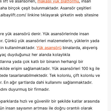
i lift ve asansörleri,
makaslı yük platformu
, insan
daha birçok çeşit bulunmaktadır. Asansör çeşitleri
.albaylift.com/ linkine tıklayarak şirketin web sitesine
re yük asansörü denir. Yük asansörlerinde insan
ır. Çünkü yük asansörleri malzemelerin, yüklerin yada
çin kullanılmaktadır.
Yük asansörü
binalarda, alışveriş
iyaç duyduğunuz her alanda kolaylıkla
larına yada çok katlı bir binanın herhangi bir
şekilde erişim sağlamaktadır. Yük asansörleri 100 kg ile
ede tasarlanabilmektedir. Tek kolonlu, çift kolonlu ve
r. En ağır şartlarda dahi kullanımı sağlanmaktadır.
adını duyurmuş bir firmadır.
oparklarda hızlı ve güvenilir bir şekilde katlar arasında
n insan sayısının artması ile doğru orantılı olarak