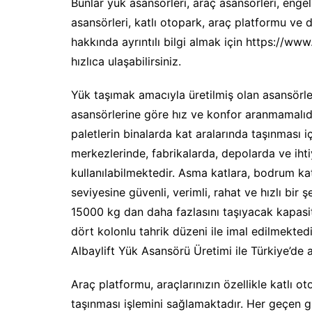
Bunlar yük asansörleri, araç asansörleri, engell
asansörleri, katlı otopark, araç platformu ve 
hakkında ayrıntılı bilgi almak için https://www
hızlıca ulaşabilirsiniz.
Yük taşımak amacıyla üretilmiş olan asansörle
asansörlerine göre hız ve konfor aranmamalıd
paletlerin binalarda kat aralarında taşınması i
merkezlerinde, fabrikalarda, depolarda ve iht
kullanılabilmektedir. Asma katlara, bodrum kat
seviyesine güvenli, verimli, rahat ve hızlı bir 
15000 kg dan daha fazlasını taşıyacak kapasit
dört kolonlu tahrik düzeni ile imal edilmektedi
Albaylift Yük Asansörü Üretimi ile Türkiye’de 
Araç platformu, araçlarınızın özellikle katlı ot
taşınması işlemini sağlamaktadır. Her geçen gü