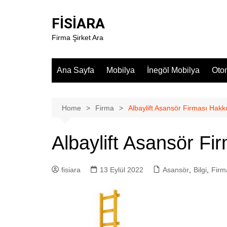
Skip
to
FİSİARA
content
Firma Şirket Ara
Ana Sayfa
Mobilya
İnegöl Mobilya
Oto
Home
Firma
Albaylift Asansör Firması Hakk
Albaylift Asansör F
fisiara
13 Eylül 2022
Asansör
,
Bilgi
,
Firm