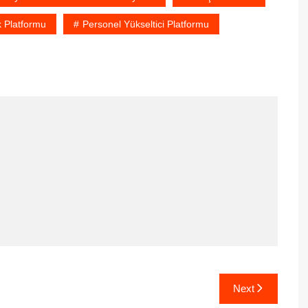
 Platformu
Personel Yükseltici Platformu
Next