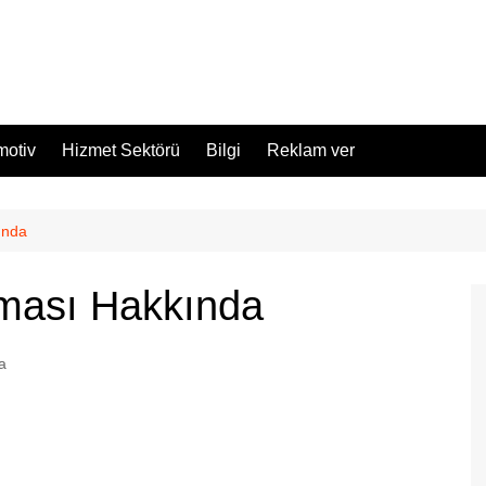
motiv
Hizmet Sektörü
Bilgi
Reklam ver
ında
irması Hakkında
a