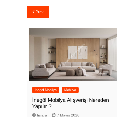
Yazı
Prev
gezinmesi
İnegöl Mobilya
Mobilya
İnegöl Mobilya Alışverişi Nereden
Yapılır ?
fisiara
7 Mayıs 2026