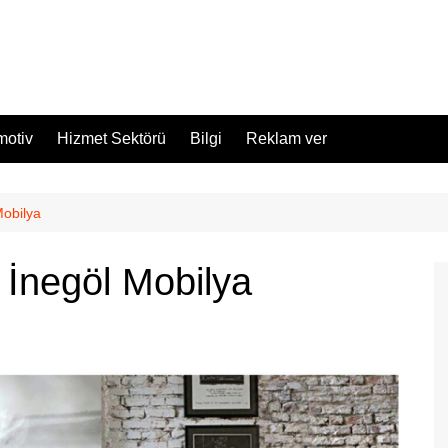
motiv
Hizmet Sektörü
Bilgi
Reklam ver
Mobilya
 İnegöl Mobilya