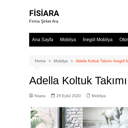
Skip
to
FİSİARA
content
Firma Şirket Ara
Ana Sayfa
Mobilya
İnegöl Mobilya
Oto
Home
Mobilya
Adella Koltuk Takımı İnegöl 
Adella Koltuk Takımı
fisiara
29 Eylül 2020
Mobilya