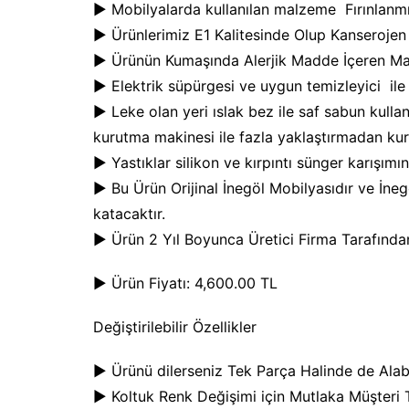
► Mobilyalarda kullanılan malzeme Fırınlanmı
► Ürünlerimiz E1 Kalitesinde Olup Kanseroje
► Ürünün Kumaşında Alerjik Madde İçeren Ma
► Elektrik süpürgesi ve uygun temizleyici ile t
► Leke olan yeri ıslak bez ile saf sabun kullan
kurutma makinesi ile fazla yaklaştırmadan kuru
► Yastıklar silikon ve kırpıntı sünger karışımın
► Bu Ürün Orijinal İnegöl Mobilyasıdır ve İneg
katacaktır.
► Ürün 2 Yıl Boyunca Üretici Firma Tarafında
► Ürün Fiyatı: 4,600.00 TL
Değiştirilebilir Özellikler
► Ürünü dilerseniz Tek Parça Halinde de Alabi
► Koltuk Renk Değişimi için Mutlaka Müşteri 