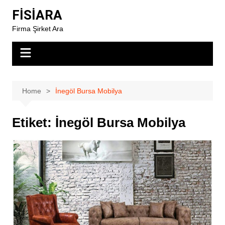
Skip
FİSİARA
to
Firma Şirket Ara
content
Home
İnegöl Bursa Mobilya
Etiket:
İnegöl Bursa Mobilya