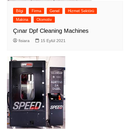
Bilgi
Firma
Genel
Hizmet Sektörü
Makina
Otomotiv
Çınar Dpf Cleaning Machines
fisiara
15 Eylül 2021