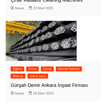
Çınar Radiator Cleaning Machines
fisiara
23 Mart 2025
Eğitim
Firma
Genel
Hizmet Sektörü
Makina
online satış
Gürşah Demir Ankara İnşaat Firması
fisiara
25 Ekim 2022