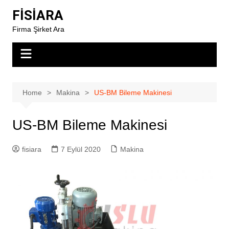
Skip
FİSİARA
to
Firma Şirket Ara
content
Home
Makina
US-BM Bileme Makinesi
US-BM Bileme Makinesi
fisiara
7 Eylül 2020
Makina