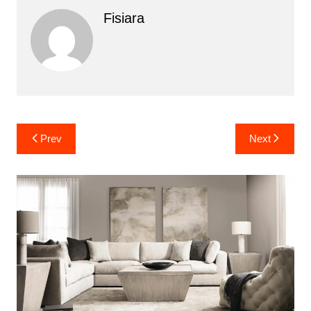
Fisiara
Yazı
Prev
Next
gezinmesi