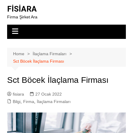
Skip
FİSİARA
to
Firma Şirket Ara
content
Home
İlaçlama Firmaları
Sct Böcek İlaçlama Firması
Sct Böcek İlaçlama Firması
fisiara
27 Ocak 2022
Bilgi
,
Firma
,
İlaçlama Firmaları