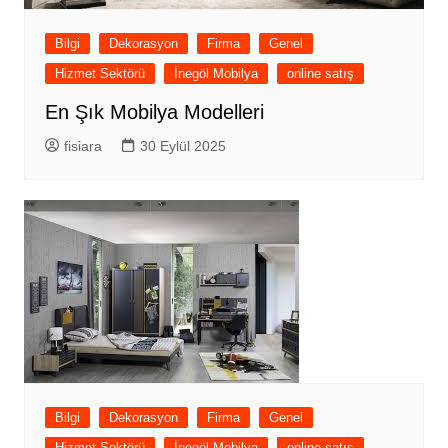
Bilgi
Dekorasyon
Firma
Genel
Hizmet Sektörü
İnegöl Mobilya
online satış
En Şık Mobilya Modelleri
fisiara
30 Eylül 2025
Bilgi
Dekorasyon
Firma
Genel
Hizmet Sektörü
İnegöl Mobilya
online satış