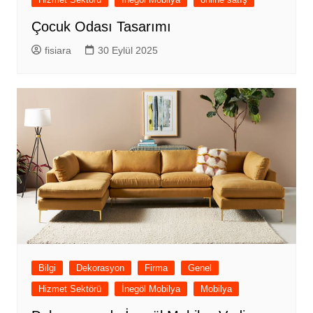
Çocuk Odası Tasarımı
fisiara
30 Eylül 2025
Bilgi
Dekorasyon
Firma
Genel
Hizmet Sektörü
İnegöl Mobilya
Mobilya