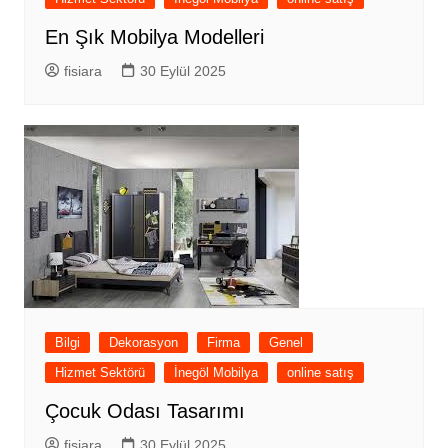
En Şık Mobilya Modelleri
fisiara
30 Eylül 2025
Bilgi
Dekorasyon
Firma
Genel
Hizmet Sektörü
İnegöl Mobilya
online satış
Çocuk Odası Tasarımı
fisiara
30 Eylül 2025