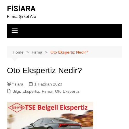
Skip
FİSİARA
to
Firma Şirket Ara
content
Home
Firma
Oto Ekspertiz Nedir?
Oto Ekspertiz Nedir?
fisiara
1 Haziran 2023
Bilgi
,
Ekspertiz
,
Firma
,
Oto Ekspertiz