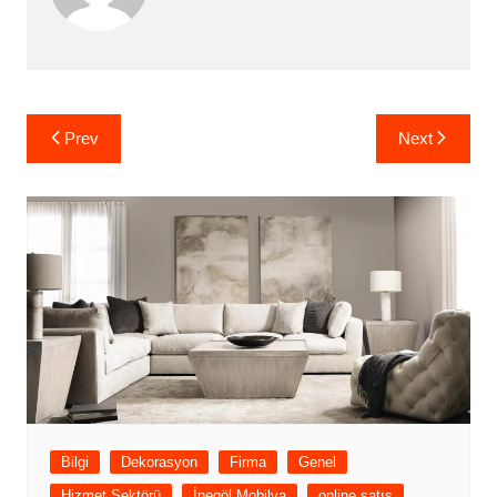
Yazı
Prev
Next
gezinmesi
Bilgi
Dekorasyon
Firma
Genel
Hizmet Sektörü
İnegöl Mobilya
online satış