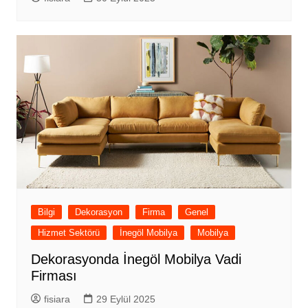
Bilgi
Dekorasyon
Firma
Genel
Hizmet Sektörü
İnegöl Mobilya
Mobilya
Dekorasyonda İnegöl Mobilya Vadi
Firması
fisiara
29 Eylül 2025