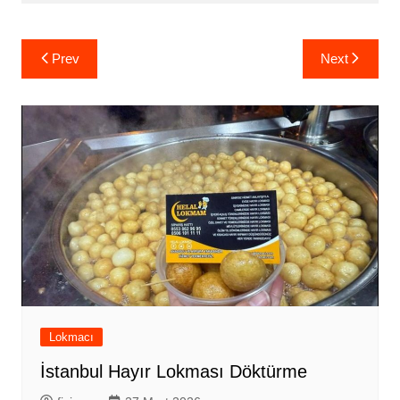
Yazı
Prev
Next
gezinmesi
Lokmacı
İstanbul Hayır Lokması Döktürme