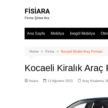
Skip
to
FİSİARA
content
Firma Şirket Ara
Ana Sayfa
Mobilya
İnegöl Mobilya
Oto
Home
Firma
Kocaeli Kiralık Araç Firması
Kocaeli Kiralık Araç
fisiara
13 Ağustos 2022
Araç Kiralama
,
B