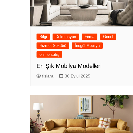
Bilgi
Dekorasyon
Firma
Genel
Hizmet Sektörü
İnegöl Mobilya
online satış
En Şık Mobilya Modelleri
fisiara
30 Eylül 2025