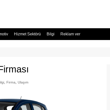
motiv
Hizmet Sektörü
Bilgi
Reklam ver
 Firması
ilgi
,
Firma
,
Ulaşım