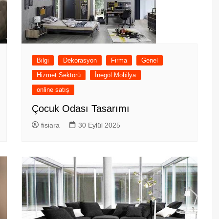
Bilgi
Dekorasyon
Firma
Genel
Hizmet Sektörü
İnegöl Mobilya
online satış
Çocuk Odası Tasarımı
fisiara
30 Eylül 2025