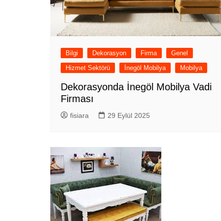
Bilgi
Dekorasyon
Firma
Genel
Hizmet Sektörü
İnegöl Mobilya
Mobilya
Dekorasyonda İnegöl Mobilya Vadi
Firması
fisiara
29 Eylül 2025