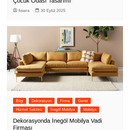
Çocuk Odası Tasarımı
fisiara
30 Eylül 2025
Bilgi
Dekorasyon
Firma
Genel
Hizmet Sektörü
İnegöl Mobilya
Mobilya
Dekorasyonda İnegöl Mobilya Vadi
Firması