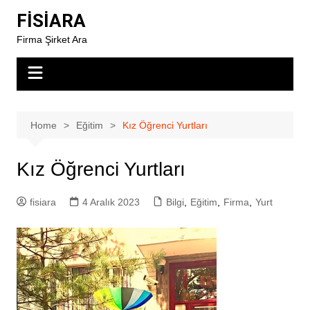
Skip
FİSİARA
to
Firma Şirket Ara
content
Home
Eğitim
Kız Öğrenci Yurtları
Kız Öğrenci Yurtları
fisiara
4 Aralık 2023
Bilgi
,
Eğitim
,
Firma
,
Yurt