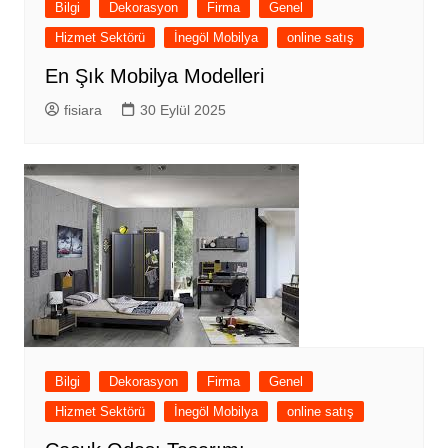
Bilgi
Dekorasyon
Firma
Genel
Hizmet Sektörü
İnegöl Mobilya
online satış
En Şık Mobilya Modelleri
fisiara
30 Eylül 2025
Bilgi
Dekorasyon
Firma
Genel
Hizmet Sektörü
İnegöl Mobilya
online satış