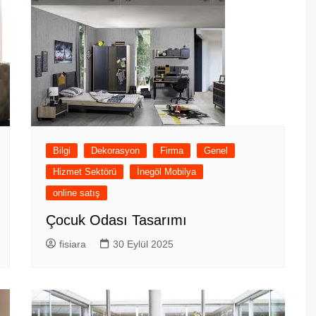
Bilgi
Dekorasyon
Firma
Genel
Hizmet Sektörü
İnegöl Mobilya
online satış
Çocuk Odası Tasarımı
fisiara
30 Eylül 2025