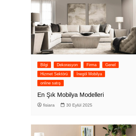
Bilgi
Dekorasyon
Firma
Genel
Hizmet Sektörü
İnegöl Mobilya
online satış
En Şık Mobilya Modelleri
fisiara
30 Eylül 2025