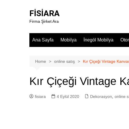
Skip
to
FİSİARA
content
Firma Şirket Ara
Ana Sayfa
Mobilya
İnegöl Mobilya
Oto
Home
online satış
Kır Çiçeği Vintage Kanvas
Kır Çiçeği Vintage K
fisiara
4 Eylül 2020
Dekorasyon
,
online s