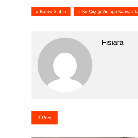
Kanva Stablo
Kır Çiçeği Vintage Kanvas T
Fisiara
Yazı
Prev
gezinmesi