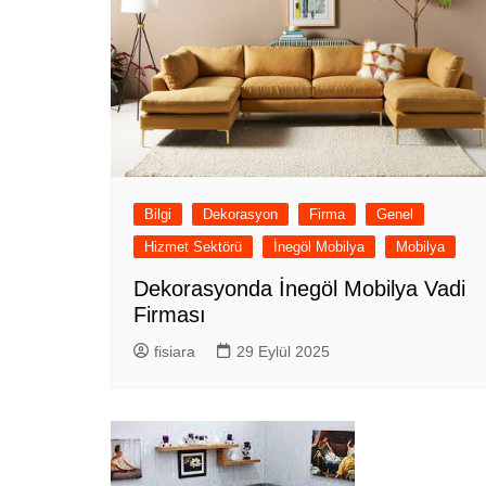
Bilgi
Dekorasyon
Firma
Genel
Hizmet Sektörü
İnegöl Mobilya
Mobilya
Dekorasyonda İnegöl Mobilya Vadi
Firması
fisiara
29 Eylül 2025