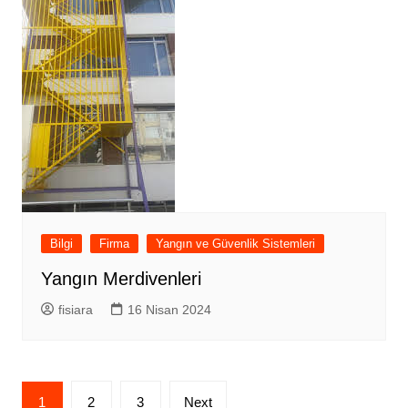
Bilgi
Firma
Yangın ve Güvenlik Sistemleri
Yangın Merdivenleri
fisiara
16 Nisan 2024
Yazı
1
2
3
Next