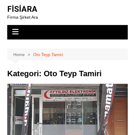
Skip
FİSİARA
to
Firma Şirket Ara
content
Home
Oto Teyp Tamiri
Kategori:
Oto Teyp Tamiri