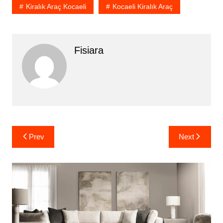
Kiralık Araç Kocaeli
Kocaeli Kiralık Araç
Fisiara
Yazı
Prev
Next
gezinmesi