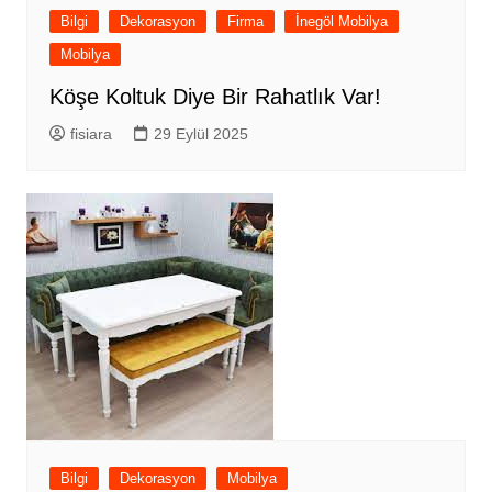
Bilgi
Dekorasyon
Firma
İnegöl Mobilya
Mobilya
Köşe Koltuk Diye Bir Rahatlık Var!
fisiara
29 Eylül 2025
Bilgi
Dekorasyon
Mobilya