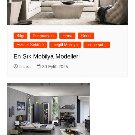
Bilgi
Dekorasyon
Firma
Genel
Hizmet Sektörü
İnegöl Mobilya
online satış
En Şık Mobilya Modelleri
fisiara
30 Eylül 2025