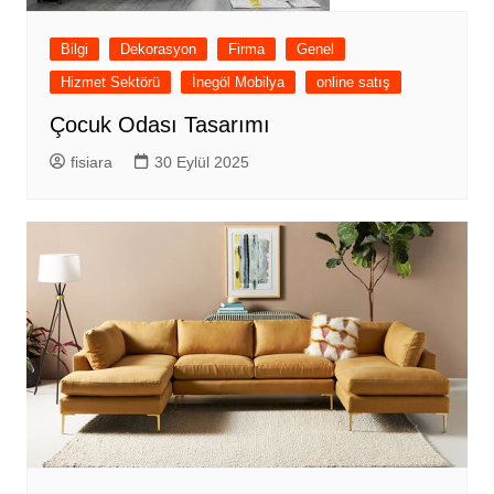
Bilgi
Dekorasyon
Firma
Genel
Hizmet Sektörü
İnegöl Mobilya
online satış
Çocuk Odası Tasarımı
fisiara
30 Eylül 2025