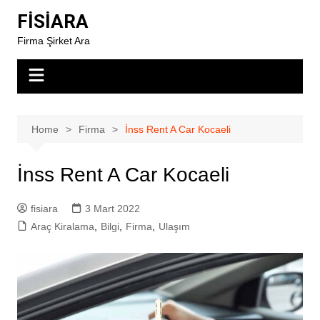
Skip
FİSİARA
to
Firma Şirket Ara
content
Home
Firma
İnss Rent A Car Kocaeli
İnss Rent A Car Kocaeli
fisiara
3 Mart 2022
Araç Kiralama
,
Bilgi
,
Firma
,
Ulaşım