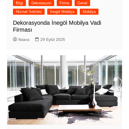
Bilgi
Dekorasyon
Firma
Genel
Hizmet Sektörü
İnegöl Mobilya
Mobilya
Dekorasyonda İnegöl Mobilya Vadi
Firması
fisiara
29 Eylül 2025