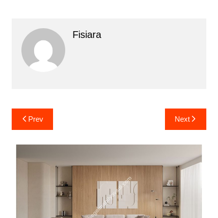
Fisiara
Yazı
Prev
Next
gezinmesi