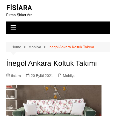
Skip
FİSİARA
to
Firma Şirket Ara
content
Home
Mobilya
İnegöl Ankara Koltuk Takımı
İnegöl Ankara Koltuk Takımı
fisiara
20 Eylül 2021
Mobilya