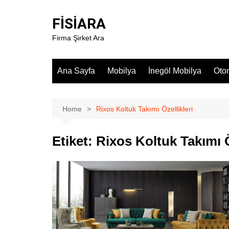
Skip
to
FİSİARA
content
Firma Şirket Ara
Ana Sayfa
Mobilya
İnegöl Mobilya
Oto
Home
Rixos Koltuk Takımı Özellikleri
Etiket:
Rixos Koltuk Takımı Ö