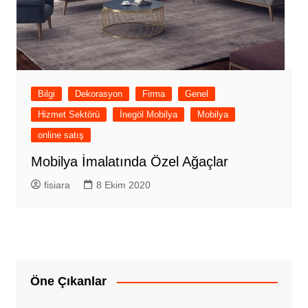
Bilgi
Dekorasyon
Firma
Genel
Hizmet Sektörü
İnegöl Mobilya
Mobilya
online satış
Mobilya İmalatında Özel Ağaçlar
fisiara
8 Ekim 2020
Öne Çıkanlar