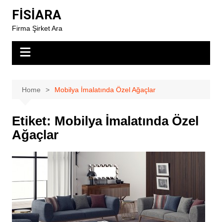
Skip
FİSİARA
to
Firma Şirket Ara
content
Home
Mobilya İmalatında Özel Ağaçlar
Etiket:
Mobilya İmalatında Özel
Ağaçlar