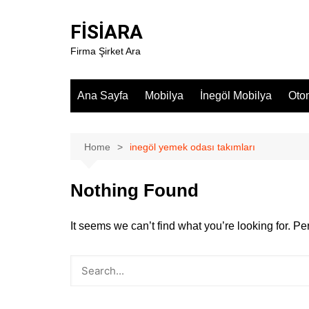
Skip
to
FİSİARA
content
Firma Şirket Ara
Ana Sayfa
Mobilya
İnegöl Mobilya
Oto
Home
inegöl yemek odası takımları
Nothing Found
It seems we can’t find what you’re looking for. P