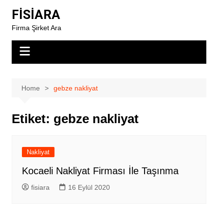
Skip
FİSİARA
to
Firma Şirket Ara
content
Home
gebze nakliyat
Etiket:
gebze nakliyat
Nakliyat
Kocaeli Nakliyat Firması İle Taşınma
fisiara
16 Eylül 2020