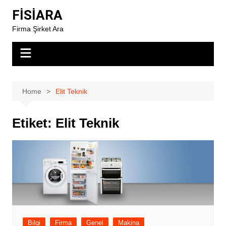
Skip
FİSİARA
to
Firma Şirket Ara
content
Home
Elit Teknik
Etiket:
Elit Teknik
Bilgi
Firma
Genel
Makina