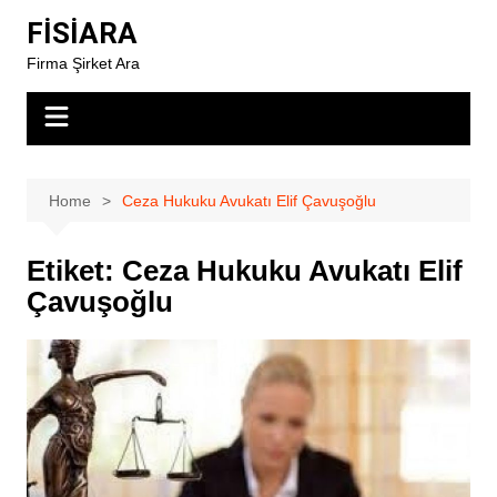
Skip
FİSİARA
to
Firma Şirket Ara
content
Home
Ceza Hukuku Avukatı Elif Çavuşoğlu
Etiket:
Ceza Hukuku Avukatı Elif
Çavuşoğlu