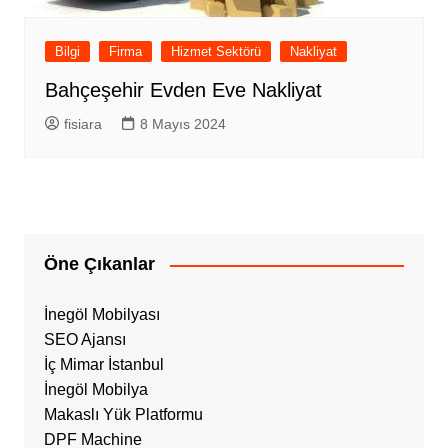
Bilgi
Firma
Hizmet Sektörü
Nakliyat
Bahçeşehir Evden Eve Nakliyat
fisiara
8 Mayıs 2024
Öne Çıkanlar
İnegöl Mobilyası
SEO Ajansı
İç Mimar İstanbul
İnegöl Mobilya
Makaslı Yük Platformu
DPF Machine