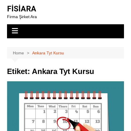
Skip
FİSİARA
to
Firma Şirket Ara
content
Home
Ankara Tyt Kursu
Etiket:
Ankara Tyt Kursu