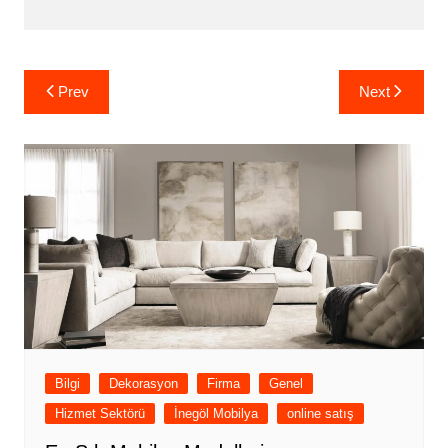
Yazı
Prev
Next
gezinmesi
Bilgi
Dekorasyon
Firma
Genel
Hizmet Sektörü
İnegöl Mobilya
online satış