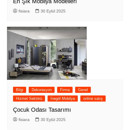
En Şık Mobilya Modelleri
fisiara
30 Eylül 2025
Bilgi
Dekorasyon
Firma
Genel
Hizmet Sektörü
İnegöl Mobilya
online satış
Çocuk Odası Tasarımı
fisiara
30 Eylül 2025