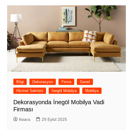
Bilgi
Dekorasyon
Firma
Genel
Hizmet Sektörü
İnegöl Mobilya
Mobilya
Dekorasyonda İnegöl Mobilya Vadi
Firması
fisiara
29 Eylül 2025